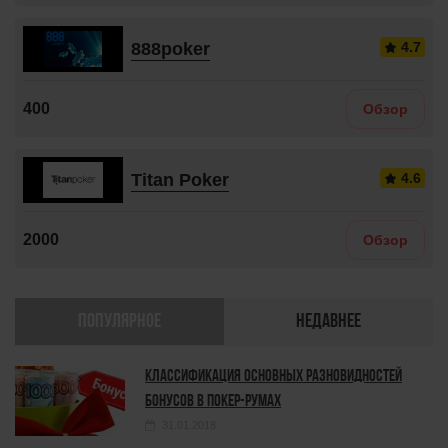
888poker
400
Обзор
Titan Poker
2000
Обзор
ПОПУЛЯРНОЕ
НЕДАВНЕЕ
Классификация основных разновидностей
бонусов в покер-румах
31.01.2018