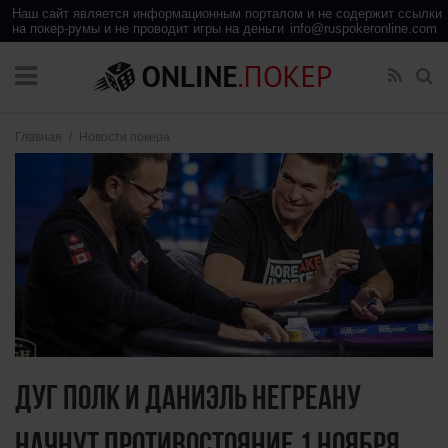
info@ruspokeronline.com
Главная
/
Новости покера
Дуг Полк и Даниэль Негреану
начнут противостояние 1 ноября