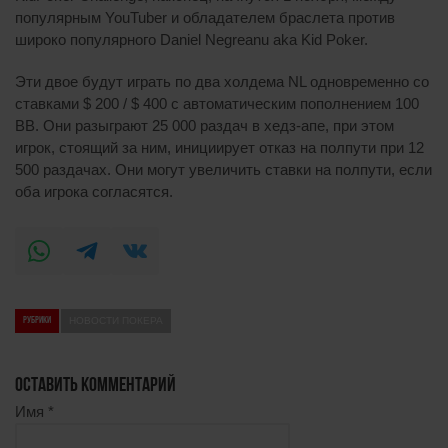
популярным YouTuber и обладателем браслета против
широко популярного Daniel Negreanu aka Kid Poker.
Эти двое будут играть по два холдема NL одновременно со
ставками $ 200 / $ 400 с автоматическим пополнением 100
BB. Они разыграют 25 000 раздач в хедз-апе, при этом
игрок, стоящий за ним, инициирует отказ на полпути при 12
500 раздачах. Они могут увеличить ставки на полпути, если
оба игрока согласятся.
РУБРИКИ
НОВОСТИ ПОКЕРА
ОСТАВИТЬ КОММЕНТАРИЙ
Имя
*