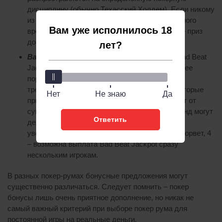
дисциплину (обычно Техасский Холдем). Если никому
из игроков рума не удалось в течение указанного
Вам уже исполнилось 18
времени собрать необходимую комбинацию – приз
достается игроку с более слабой рукой.
лет?
Bad Beat Jackpot
. В дословном переводе «Bad Beat
Jackpot» означает «джек-пот за ошеломляющее
поражение». У каждого рума могут быть свои
требования к этому джек-поту, но есть и некоторые
Нет
Не знаю
Да
принципиальные моменты: 1 – размер зависит от
суммы призового фонда, 2 – отчисления в фонд могут
Ответить
делаться с каждого раунда, 3 – джек пот
увеличивается до тех пор пока кто-то его не сорвет, 4
– возможна выплата Bad Beat Jackpot сразу
нескольким игрокам.
В разных покер-румах бонусные предложения могут
существенно различаться. Следует помнить – покер
бонусы лишь очень приятное дополнение, но никак не
самый важный критерий при выборе покер рума для
постоянной игры на реальные деньги.