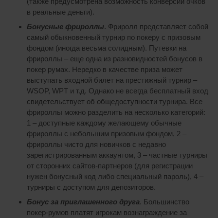
(также предусмотрена возможность конверсии очков
в реальные деньги).
Бонусные фрироллы
. Фриролл представляет собой
самый обыкновенный турнир по покеру с призовым
фондом (иногда весьма солидным). Путевки на
фрироллы – еще одна из разновидностей бонусов в
покер румах. Нередко в качестве приза может
выступать входной билет на престижный турнир –
WSOP, WPT и т.д. Однако не всегда бесплатный вход
свидетельствует об общедоступности турнира. Все
фрироллы можно разделить на несколько категорий:
1 – доступные каждому желающему обычные
фрироллы с небольшим призовым фондом, 2 –
фрироллы чисто для новичков с недавно
зарегистрированным аккаунтом, 3 – частные турниры
от сторонних сайтов-партнеров (для регистрации
нужен бонусный код либо специальный пароль), 4 –
турниры с доступом для депозиторов.
Бонус за приглашенного друга
. Большинство
покер-румов платят игрокам вознаграждение за