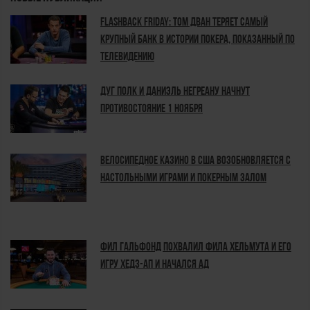
Flashback Friday: Том Дван теряет самый
крупный банк в истории покера, показанный по
телевидению
Дуг Полк и Даниэль Негреану начнут
противостояние 1 ноября
Велосипедное казино в США возобновляется с
настольными играми и покерным залом
Фил Гальфонд похвалил Фила Хельмута и его
игру хедз-ап и начался ад