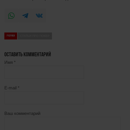
РУБРИКИ
СТАТЬИ ПРО ПОКЕР
ОСТАВИТЬ КОММЕНТАРИЙ
Имя
*
E-mail
*
Ваш комментарий