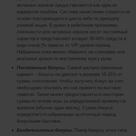
активных игроков предоставляются как один из
вариантов кешбека. Система начисления строится на
основе повторяющегося цикла либо по принципу
разовой акции. В румах в рейкбеком программы
лояльности для активных игроков носят постоянный
характер и представляют возврат 30-60% средств в
виде очков (% зависит от VIP уровня игрока).
Набранные очки можно обменять на сувенирку или
реальные деньги по внутреннему курсу рума.
Постоянные бонусы
. Самый распространенный
вариант – бонусы на депозит в размере 15-25% от
суммы пополнения. Чтобы получить бонус на счет
необходимо отыграть его как правило на высоких
лимитах. Также может предоставляться некоторая
сумма по итогам игры за определенный промежуток
времени (обычно один месяц). Сумма бонуса
определяется набранными за отчетный период
бонусными баллами.
Бездепозитные бонусы
. Покер бонусы этого типа