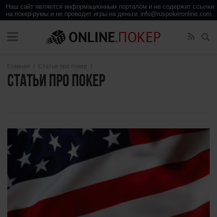
info@ruspokeronline.com
Главная
/
Статьи про покер
/
СТАТЬИ ПРО ПОКЕР