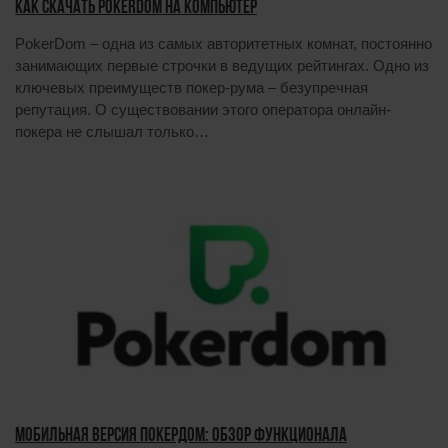
Как скачать PokerDom на компьютер
PokerDom – одна из самых авторитетных комнат, постоянно
занимающих первые строчки в ведущих рейтингах. Одно из
ключевых преимуществ покер-рума – безупречная
репутация. О существовании этого оператора онлайн-
покера не слышал только…
Мобильная версия ПокерДом: обзор функционала