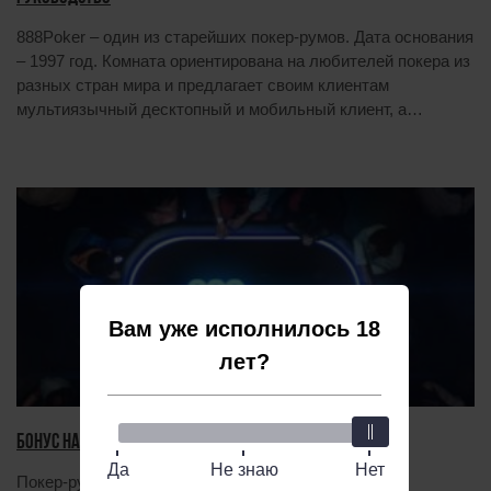
888Poker – один из старейших покер-румов. Дата основания
– 1997 год. Комната ориентирована на любителей покера из
разных стран мира и предлагает своим клиентам
мультиязычный десктопный и мобильный клиент, а…
Вам уже исполнилось 18
лет?
Бонус на первый депозит в 888Poker
Да
Не знаю
Нет
Покер-румы соревнуются друг с другом и всеми