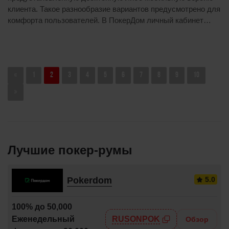
клиента. Такое разнообразие вариантов предусмотрено для
комфорта пользователей. В ПокерДом личный кабинет…
«
1
2
3
4
5
6
7
8
9
10
»
Лучшие покер-румы
Pokerdom
100% до 50,000
Еженедельный
RUSONPOK
Обзор