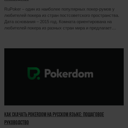
RuPoker – один из наиболее популярных покер-румов у
любителей покера из стран постсоветского пространства.
Дата основания – 2015 год. Комната ориентирована на
любителей покера из разных стран мира и предлагает…
Как скачать PokerDom на русском языке: пошаговое
руководство