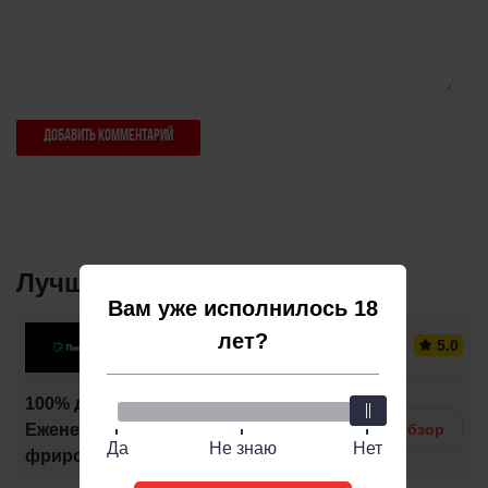
Лучшие покер-румы
Вам уже исполнилось 18
лет?
Pokerdom
100% до 50,000
Еженедельный
RUSONPOK
Обзор
Да
Не знаю
Нет
фриролл на 20,000