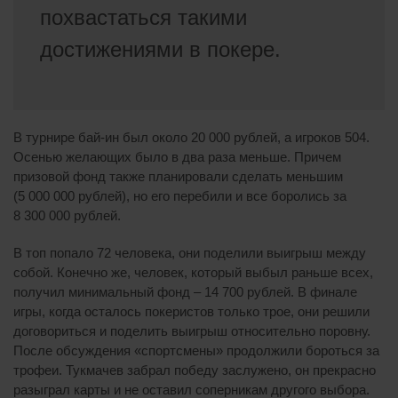
похвастаться такими
достижениями в покере.
В турнире бай-ин был около 20 000 рублей, а игроков 504.
Осенью желающих было в два раза меньше. Причем
призовой фонд также планировали сделать меньшим
(5 000 000 рублей), но его перебили и все боролись за
8 300 000 рублей.
В топ попало 72 человека, они поделили выигрыш между
собой. Конечно же, человек, который выбыл раньше всех,
получил минимальный фонд – 14 700 рублей. В финале
игры, когда осталось покеристов только трое, они решили
договориться и поделить выигрыш относительно поровну.
После обсуждения «спортсмены» продолжили бороться за
трофеи. Тукмачев забрал победу заслужено, он прекрасно
разыграл карты и не оставил соперникам другого выбора.