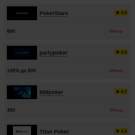
PokerStars
600
Обзор
partypoker
100% до 600
Обзор
888poker
400
Обзор
Titan Poker