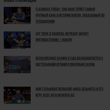
НОВЫЕ ПУБЛИКАЦИИ
Flashback Friday: Том Дван теряет самый
крупный банк в истории покера, показанный по
телевидению
Дуг Полк и Даниэль Негреану начнут
противостояние 1 ноября
Велосипедное казино в США возобновляется с
настольными играми и покерным залом
Фил Гальфонд похвалил Фила Хельмута и его
игру хедз-ап и начался ад