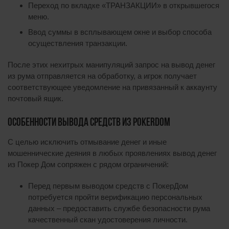
Переход по вкладке «ТРАНЗАКЦИИ» в открывшегося
меню.
Ввод суммы в всплывающем окне и выбор способа
осуществления транзакции.
После этих нехитрых манипуляций запрос на вывод денег
из рума отправляется на обработку, а игрок получает
соответствующее уведомление на привязанный к аккаунту
почтовый ящик.
Особенности вывода средств из PokerDom
С целью исключить отмывание денег и иные
мошеннические деяния в любых проявлениях вывод денег
из Покер Дом сопряжен с рядом ограничений:
Перед первым выводом средств с ПокерДом
потребуется пройти верификацию персональных
данных – предоставить службе безопасности рума
качественный скан удостоверения личности.