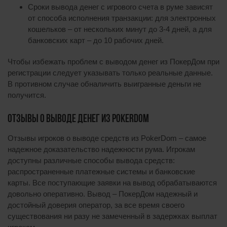
Сроки вывода денег с игрового счета в руме зависят
от способа исполнения транзакции: для электронных
кошельков – от нескольких минут до 3-4 дней, а для
банковских карт – до 10 рабочих дней.
Чтобы избежать проблем с выводом денег из ПокерДом при
регистрации следует указывать только реальные данные.
В противном случае обналичить выигранные деньги не
получится.
Отзывы о выводе денег из PokerDom
Отзывы игроков о выводе средств из PokerDom – самое
надежное доказательство надежности рума. Игрокам
доступны различные способы вывода средств:
распространенные платежные системы и банковские
карты. Все поступающие заявки на вывод обрабатываются
довольно оперативно. Вывод – ПокерДом надежный и
достойный доверия оператор, за все время своего
существования ни разу не замеченный в задержках выплат