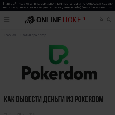
info@ruspokeronline.com
Главная
/
Статьи про покер
Как вывести деньги из PokerDom
15.05.2017
0