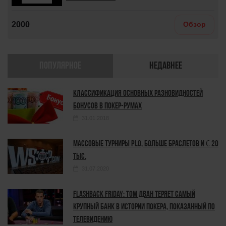
2000
Обзор
ПОПУЛЯРНОЕ
НЕДАВНЕЕ
Классификация основных разновидностей
бонусов в покер-румах
31.01.2018
Массовые турниры PLO, больше браслетов и € 20
тыс.
31.07.2020
Flashback Friday: Том Дван теряет самый
крупный банк в истории покера, показанный по
телевидению