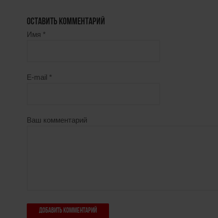
ОСТАВИТЬ КОММЕНТАРИЙ
Имя
*
E-mail
*
Ваш комментарий