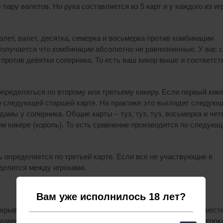
ару валетов. Но рука составляется из 5 карт и у каждого из иг
лет, валет, десятка, семерка и восьмерка против комбинации
. Получается что комбинации абсолютно не равнозначные. У вас 
 против девятки соперника. То есть ваш кикер выше и соответст
ределяться по второму или третьему кикеру. Если первый кике
о следующей старшей карте. На практике это выглядит следую
дамы у соперника. Общие карты – туз, туз, туз, восьмерка и чет
ем кикере (король). То есть сравнение производится по следую
 определяется по третьей карте. Если все не участвующие в
делится между игроками.
Вам уже исполнилось 18 лет?
открываются две общие пары со старшей картой: шестерка, шесте
 даму и валет против короля и дамы. В такой ситуации оба игрок