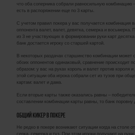
что оба соперника собрали равносильную комбинацию – п
есть в распоряжении еще по 3 карты.
С учетом правил покера у вас получается комбинация ва
оппонента валет, валет, девятка, семерка и восьмерка
из 3 не участвующих в формировании руки карт десятка
банк достается игроку со старшей картой.
В некоторых раздачах старшинство комбинации может оп
обоих оппонентов одинаковый, сравнение происходит п
образом: у вас на руках король и валет против короля и 
этой ситуации оба игрока собрали сет из тузов при общ
картам: валет и дама.
Если вторые карты также оказались равны – победитель
составлении комбинации карты равны, то банк поровну 
Общий кикер в покере
Не редко в покере возникают ситуации когда на столе 
серка, семерка и туз. При этом игроки получают на руки