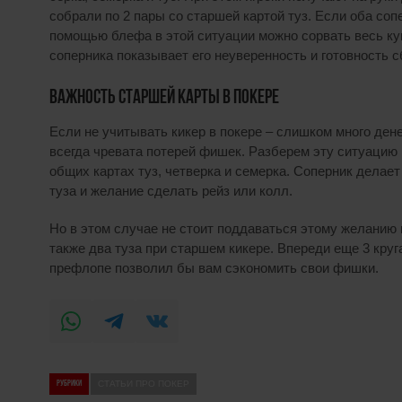
собрали по 2 пары со старшей картой туз. Если оба соп
помощью блефа в этой ситуации можно сорвать весь куш
соперника показывает его неуверенность и готовность с
Важность старшей карты в покере
Если не учитывать кикер в покере – слишком много де
всегда чревата потерей фишек. Разберем эту ситуацию н
общих картах туз, четверка и семерка. Соперник делае
туза и желание сделать рейз или колл.
Но в этом случае не стоит поддаваться этому желанию 
также два туза при старшем кикере. Впереди еще 3 круг
префлопе позволил бы вам сэкономить свои фишки.
РУБРИКИ
СТАТЬИ ПРО ПОКЕР