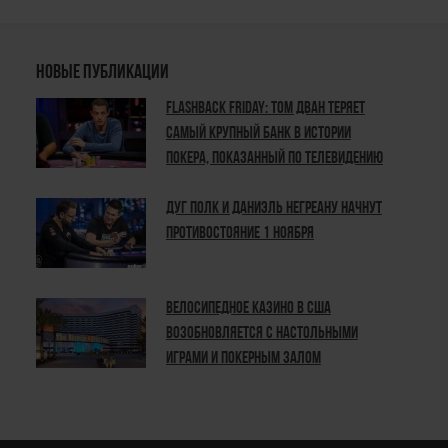
НОВЫЕ ПУБЛИКАЦИИ
Flashback Friday: Том Дван теряет
самый крупный банк в истории
покера, показанный по телевидению
Дуг Полк и Даниэль Негреану начнут
противостояние 1 ноября
Велосипедное казино в США
возобновляется с настольными
играми и покерным залом