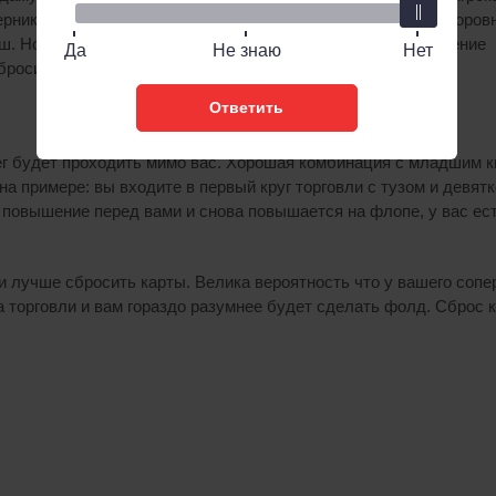
ерника делают чек или уравнивают ставки – банк делится поровн
. Но идти на рейз можно только в том случае, если поведение
Да
Не знаю
Нет
бросить карты.
Ответить
нег будет проходить мимо вас. Хорошая комбинация с младшим 
а примере: вы входите в первый круг торговли с тузом и девятк
т повышение перед вами и снова повышается на флопе, у вас ест
и лучше сбросить карты. Велика вероятность что у вашего сопе
а торговли и вам гораздо разумнее будет сделать фолд. Сброс к