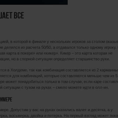
шает все
цией, в которой в финале у нескольких игроков за столом оказы
е делился из расчета 50/50, а отдавался только одному игроку. 
 карта в покере» или «кикер». Кикер – это карта которая не
ции, но в спорной ситуации определяет старшинство руки.
тся в Холдеме, так как комбинация составляется из 2 карманны
яется для комбинаций, которые составляются меньше чем из 5 
кере может понадобиться только в том случае, если каре составл
й ситуации с тузом на руках – смело можете идти в олл-ин.
римере
ере. Допустим у вас на руках оказались валет и десятка, а у
ерка, восьмерка, двойка и пятерка. На первый взгляд может пока