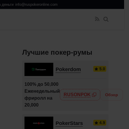
info@ruspokeronline.com
Лучшие покер-румы
Pokerdom
100% до 50,000
Еженедельный
RUSONPOK
Обзор
фриролл на
20,000
PokerStars