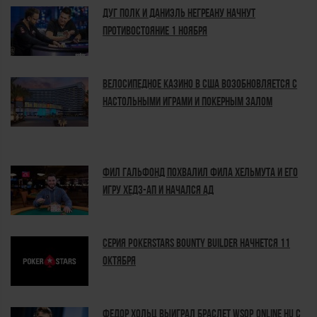
Дуг Полк и Даниэль Негреану начнут
противостояние 1 ноября
Велосипедное казино в США возобновляется с
настольными играми и покерным залом
Фил Гальфонд похвалил Фила Хельмута и его
игру хедз-ап и начался ад
Серия POKERSTARS BOUNTY BUILDER начнется 11
октября
Федор Хольц выиграл браслет WSOP ONLINE HU с