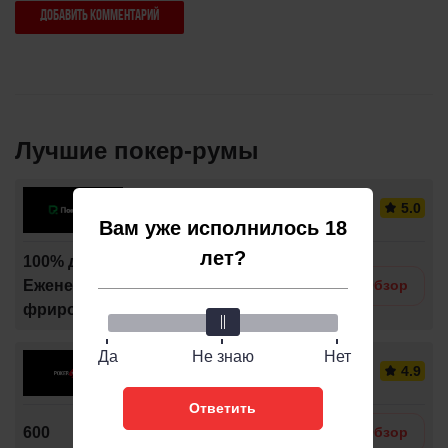
Лучшие покер-румы
Pokerdom
Вам уже исполнилось 18
лет?
100% до 50,000
Еженедельный
RUSONPOK
Обзор
фриролл на 20,000
Да
Не знаю
Нет
PokerStars
Ответить
600
Обзор