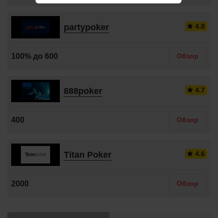
partypoker
100% до 600
Обзор
888poker
400
Обзор
Titan Poker
2000
Обзор