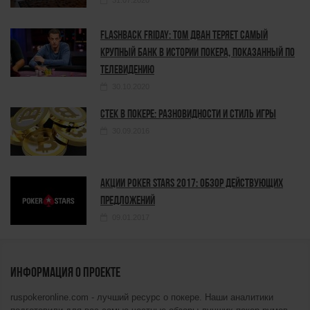
Flashback Friday: Том Дван теряет самый
крупный банк в истории покера, показанный по
телевидению
30.10.2020
Стек в покере: разновидности и стиль игры
30.09.2016
Акции Poker Stars 2017: обзор действующих
предложений
09.01.2017
ИНФОРМАЦИЯ О ПРОЕКТЕ
ruspokeronline.com - лучший ресурс о покере. Наши аналитики