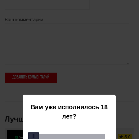
Ваш комментарий
Вам уже исполнилось 18
лет?
Лучшие покер-румы
Pokerdom