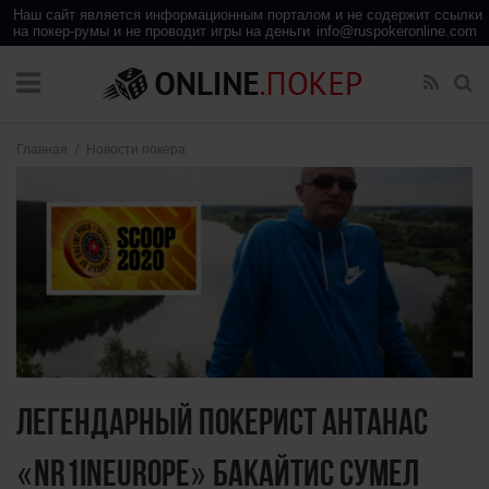
info@ruspokeronline.com
Главная
/
Новости покера
Легендарный покерист Антанас
«Nr1InEurope» Бакайтис сумел