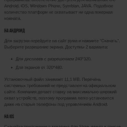
Android, iOS, Windows Phone, Symbian, JAVA. Подобное
количество платформ не охватывает ни одна покерная
комната.
На Андроид
Для загрузки перейдите на сайт рума и нажмите “Скачать”.
Выберите разрешение экрана. Доступны 2 варианта:
Для дисплеев с разрешением 240*320.
Для экранов от 320*480.
Установочный файл занимает 11,1 MB. Перечень
системных требований не представлен на официальном
сайте. Компания делает ставку на максимально широкий
охват устройств, поэтому программа легко установится
даже на старые телефоны под управлением Android.
На iOS
Скачайте приложение с магазина App Store, введя в поиске