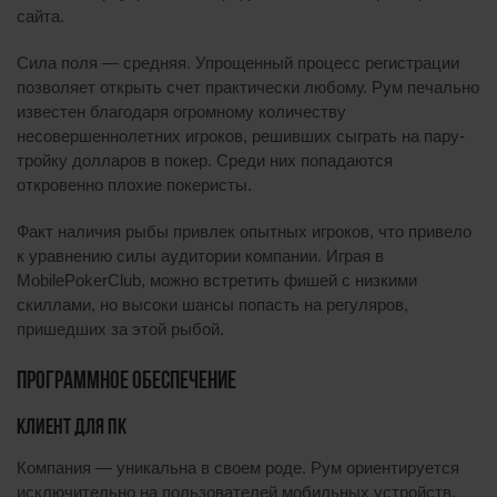
сайта.
Сила поля — средняя. Упрощенный процесс регистрации
позволяет открыть счет практически любому. Рум печально
известен благодаря огромному количеству
несовершеннолетних игроков, решивших сыграть на пару-
тройку долларов в покер. Среди них попадаются
откровенно плохие покеристы.
Факт наличия рыбы привлек опытных игроков, что привело
к уравнению силы аудитории компании. Играя в
MobilePokerClub, можно встретить фишей с низкими
скиллами, но высоки шансы попасть на регуляров,
пришедших за этой рыбой.
Программное обеспечение
Клиент для ПК
Компания — уникальна в своем роде. Рум ориентируется
исключительно на пользователей мобильных устройств.