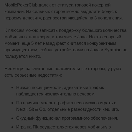
MobilePokerClub далек от статуса топовой покерной
компании. Из сильных сторон можно выделить бонус к
первому депозиту, распространяющийся на 3 пополнения.
К плюсам можно записать поддержку большого количества
мобильных платформ, в том числе Java. Но это спорный
момент: еще 5 лет назад факт считался конкурентным
преимуществом, сейчас устройствами на Java и Symbian не
пользуется никто.
Несмотря на считанные положительные стороны, у рума
есть серьезные недостатки:
Низкая посещаемость, адекватный трафик
наблюдается исключительно вечером.
По причине малого трафика невозможно играть в
Next!, Sit & Go, отдельные разновидности кэш игр.
Скудный функционал программного обеспечения.
Игра на ПК осуществляется через мобильную