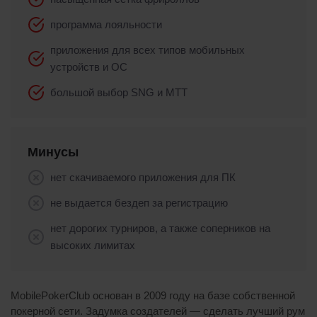
программа лояльности
приложения для всех типов мобильных
устройств и ОС
большой выбор SNG и МТТ
Минусы
нет скачиваемого приложения для ПК
не выдается бездеп за регистрацию
нет дорогих турниров, а также соперников на
высоких лимитах
MobilePokerClub основан в 2009 году на базе собственной
покерной сети. Задумка создателей — сделать лучший рум