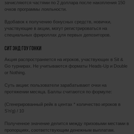
зачисляются частями по 2 доллара после накопления 150
очков программы лояльности.
Вдобавок к получению бонусных средств, новички,
участвующие в акции, могут регистрироваться на
специальных фрироллах для первых депозиторов.
Сит энд гоу гонки
Акция распространяется на игроков, участвующих в Sit &
Go турнирах. Не учитываются форматы Heads-Up и Double
or Nothing.
Суть акции: пользователи зарабатывают очки на
протяжении месяца. Баллы считаются по формуле:
(Сгенерированный рейк в центах * количество игроков в
S’n’g) / 10
Полученное значение делится между призовыми местами в
пропорциях, соответствующим денежным выплатам.