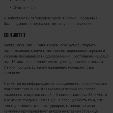
Элита — 2,5.
В зависимости от текущего уровня игрока, набранные
баллы умножаются на соответствующее значение.
Контингент
MobilePokerClub — один из немногих румов, открыто
показывающих количество зарегистрированных игроков и
уровень посещаемости одновременно. Состоянием на 2019
год, 16 миллион человек имеют учетную запись в комнате.
Из них порядка 15 тысяч ежедневно посещают сайт
компании.
Несмотря на информацию из официального источника, она
подлежит сомнению. Как минимум второй показатель —
численность игроков онлайн. Занимает комната 39-е месте
в рейтинге трафика. Взглянув на посещаемость кэш, сит
энд гоу и многостоловых турниров, становится ясно —
компания приукрашивает цифры на главной странице