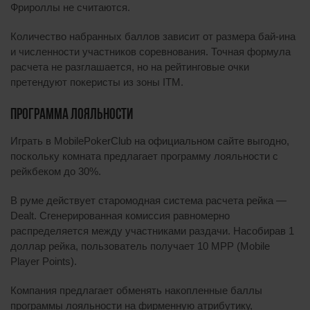
Фрироллы не считаются.
Количество набранных баллов зависит от размера бай-ина
и численности участников соревнования. Точная формула
расчета не разглашается, но на рейтинговые очки
претендуют покеристы из зоны ITM.
Программа лояльности
Играть в MobilePokerClub на официальном сайте выгодно,
поскольку комната предлагает программу лояльности с
рейкбеком до 30%.
В руме действует старомодная система расчета рейка —
Dealt. Сгенерированная комиссия равномерно
распределяется между участниками раздачи. Насобирав 1
доллар рейка, пользователь получает 10 MPP (Mobile
Player Points).
Компания предлагает обменять накопленные баллы
программы лояльности на фирменную атрибутику,