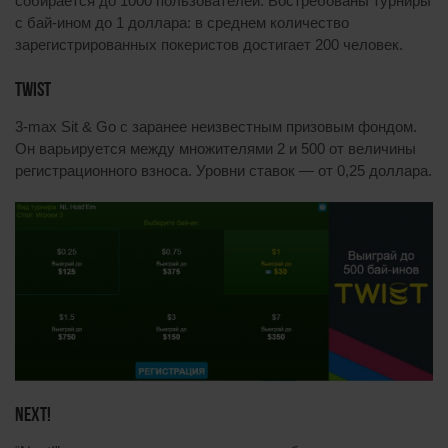
собирается до 1000 пользователей. Востребованы турниры
с бай-ином до 1 доллара: в среднем количество
зарегистрированных покеристов достигает 200 человек.
Twist
3-max Sit & Go с заранее неизвестным призовым фондом.
Он варьируется между множителями 2 и 500 от величины
регистрационного взноса. Уровни ставок — от 0,25 доллара.
Next!