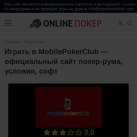
info@ruspokeronline.com
Главная
/
Покер-румы
Играть в MobilePokerClub —
официальный сайт покер-рума,
условия, софт