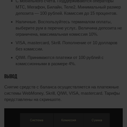
С мобильного счета. Поддерживаются операторы
МТС, Мегафон, Билайн, Теле2. Минимальный размер
депозита — 100 рублей. Комиссия до 15 процентов.
Наличные. Воспользуйтесь терминалом оплаты,
выберите рум в перечне услуг.. Величина депозита не
ограничена, максимальная комиссия 10%.
VISA, mastercard, Skrill. Пополнение от 10 долларов
без комиссии.
QIWI. Принимаются платежи от 100 рублей с
комиссионными в размере 4%.
Вывод
Снятие средств с баланса осуществляется на платежные
системы WebMoney, Skrill, QIWI, VISA, mastercard. Тарифы
представлены на скриншоте.