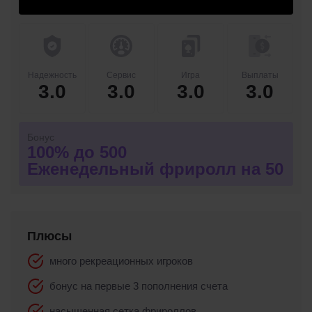
Надежность
Сервис
Игра
Выплаты
3.0
3.0
3.0
3.0
Бонус
100% до 500
Еженедельный фриролл на 50
Плюсы
много рекреационных игроков
бонус на первые 3 пополнения счета
насыщенная сетка фрироллов