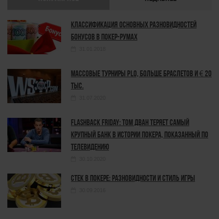
Классификация основных разновидностей
бонусов в покер-румах
31.01.2018
Массовые турниры PLO, больше браслетов и € 20
тыс.
31.07.2020
Flashback Friday: Том Дван теряет самый
крупный банк в истории покера, показанный по
телевидению
30.10.2020
Стек в покере: разновидности и стиль игры
30.09.2016