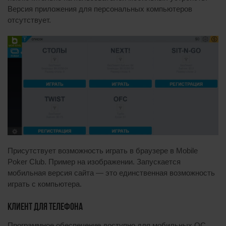
Версия приложения для персональных компьютеров
отсутствует.
Присутствует возможность играть в браузере в Mobile
Poker Club. Пример на изображении. Запускается
мобильная версия сайта — это единственная возможность
играть с компьютера.
Клиент для телефона
Программное обеспечение доступно для мобильных ОС