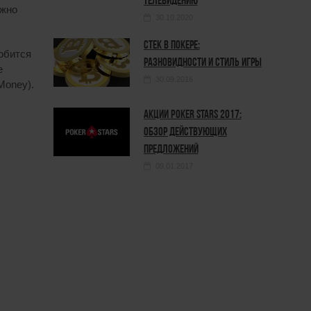
телевидению
ожно
30.10.2020
Стек в покере:
добится
разновидности и стиль игры
е
30.09.2016
Money).
Акции Poker Stars 2017:
обзор действующих
предложений
09.01.2017