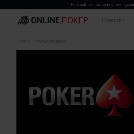
Новости
Акции
Главная
/
Статьи про покер