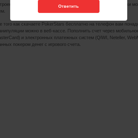
роек. Если ваши предпочтения неизменны, то все настройки м
Ответить
ем.
е того как скачаете PokerStars бесплатно на телефон вам пона
анипуляции можно в веб-кассе. Пополнить счет через мобильно
terCard) и электронных платежных систем (QIWI, Neteller, Web
ных покером денег с игрового счета.