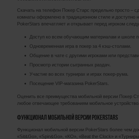
Скачать на телефон Покер Старс предельно просто – с
комнаты оформлено в традиционном стиле и доступно н
PokerStars впечатляет и открывает перед игроком сле
Доступ ко всем обучающим материалам и школе п
Одновременная игра в покер за 4 кэш-столами.
Общение в чате с другими игроками или представ
Просмотр истории сыгранных раздач.
Участие во всех турнирах и играх покер-рума.
Посещение VIP-магазина PokerStars.
Оценить все преимущества мобильной версии Покер Ста
любое отвечающее требованиям мобильное устройство
Функционал мобильной версии PokerStars
Функционал мобильной версии PokerStars более чем до
«Sit&Go», «Spin&Go», «КО», «Beat the Clock» и «Турни