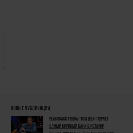
НОВЫЕ ПУБЛИКАЦИИ
Flashback Friday: Том Дван теряет
самый крупный банк в истории