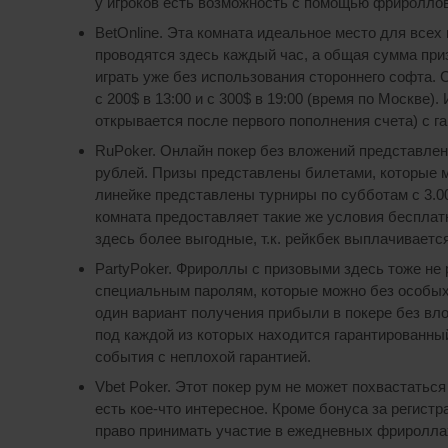
у игроков есть возможность с помощью фрироллов
BetOnline. Эта комната идеальное место для всех 
проводятся здесь каждый час, а общая сумма при
играть уже без использования стороннего софта.
с 200$ в 13:00 и с 300$ в 19:00 (время по Москве
открывается после первого пополнения счета) с г
RuPoker. Онлайн покер без вложений представле
рублей. Призы представлены билетами, которые мо
линейке представлены турниры по субботам с 3.00
комната предоставляет такие же условия бесплатн
здесь более выгодные, т.к. рейкбек выплачиваетс
PartyPoker. Фрироллы с призовыми здесь тоже не р
специальным паролям, которые можно без особых 
один вариант получения прибыли в покере без вло
под каждой из которых находится гарантированны
события с неплохой гарантией.
Vbet Poker. Этот покер рум не может похвастатьс
есть кое-что интересное. Кроме бонуса за регистр
право принимать участие в ежедневных фрироллах