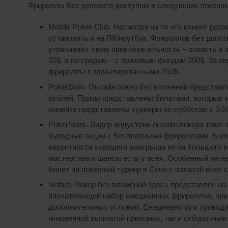
Фрироллы без депозита доступны в следующих покерны
Mobile Poker Club. Несмотря на то что клиент ра
установить и на ПК/ноутбук. Фрироллов без депози
утрачивают свою привлекательность – попасть в 
50$, а по средам – с призовым фондом 250$. За пе
фрироллы с гарантированными 250$.
PokerDom. Онлайн покер без вложений представл
рублей. Призы представлены билетами, которые мо
линейке представлены турниры по субботам с 3.00
PokerStars. Лидер индустрии онлайн покера тоже 
выгодные акции с бесплатными фрироллами. Больш
вероятности хорошего выигрыша из-за большого к
мастерства и шансы есть у всех. Особенный инте
билет на покерный турнир в Сочи с оплатой всех
Netbet. Покер без вложений здесь представлен на
впечатляющий набор ежедневных фрироллов, прин
дополнительных условий. Ежедневно рум проводит 
мгновенной выплатой призовых, так и отборочные