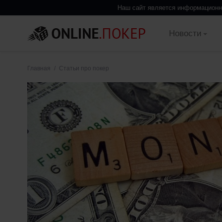
Новости
Акции
Главная
/
Статьи про покер