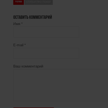
РУБРИКИ
СТАТЬИ ПРО ПОКЕР
ОСТАВИТЬ КОММЕНТАРИЙ
Имя
*
E-mail
*
Ваш комментарий