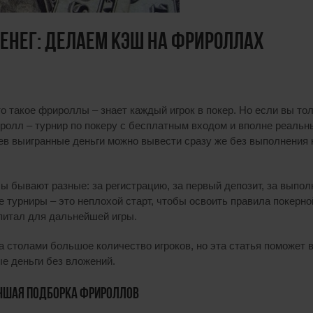
енег: делаем кэш на фрироллах
о такое фрироллы – знает каждый игрок в покер. Но если вы то
риролл – турнир по покеру с бесплатным входом и вполне реаль
 выигранные деньги можно вывести сразу же без выполнения 
ы бывают разные: за регистрацию, за первый депозит, за выпол
 турниры – это неплохой старт, чтобы освоить правила покерно
питал для дальнейшей игры.
 столами большое количество игроков, но эта статья поможет 
е деньги без вложений.
учшая подборка фрироллов