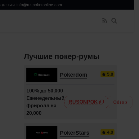
info@ruspokeronline.com
Лучшие покер-румы
Pokerdom
100% до 50,000
Еженедельный
RUSONPOK
Обзор
фриролл на
20,000
PokerStars