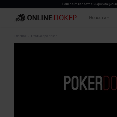
Новости
Акции
Главная
/
Статьи про покер