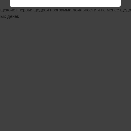
о щекочет нервы: щедрая программа лояльности и не менее щед
ых денег.