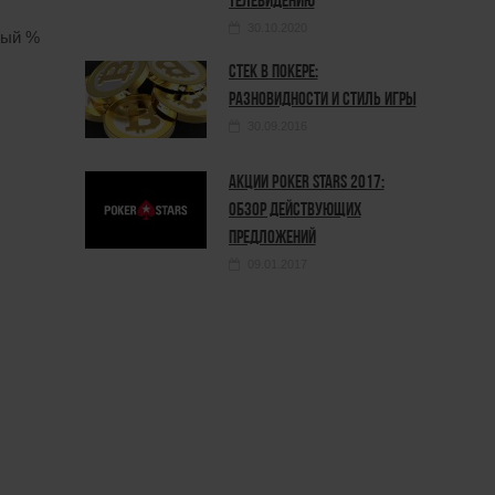
телевидению
30.10.2020
рый %
Стек в покере:
разновидности и стиль игры
30.09.2016
Акции Poker Stars 2017:
обзор действующих
предложений
09.01.2017