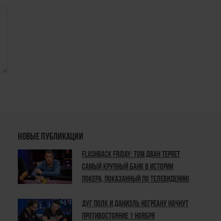
НОВЫЕ ПУБЛИКАЦИИ
Flashback Friday: Том Дван теряет
самый крупный банк в истории
покера, показанный по телевидению
Дуг Полк и Даниэль Негреану начнут
противостояние 1 ноября