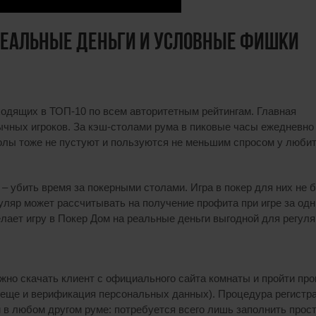
 реальные деньги и условные фишки
ходящих в ТОП-10 по всем авторитетным рейтингам. Главная
ычных игроков. За кэш-столами рума в пиковые часы ежедневно
толы тоже не пустуют и пользуются не меньшим спросом у люби
– убить время за покерными столами. Игра в покер для них не 
уляр может рассчитывать на получение профита при игре за од
ает игру в Покер Дом на реальные деньги выгодной для регуля
жно скачать клиент с официального сайта комнаты и пройти пр
я еще и верификация персональных данных). Процедура регистр
и в любом другом руме: потребуется всего лишь заполнить прос