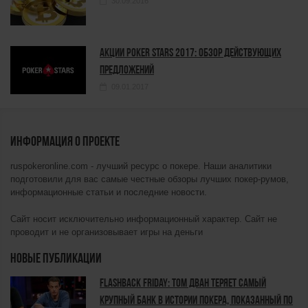
30.09.2016
Акции Poker Stars 2017: обзор действующих
предложений
09.01.2017
ИНФОРМАЦИЯ О ПРОЕКТЕ
ruspokeronline.com - лучший ресурс о покере. Наши аналитики
подготовили для вас самые честные обзоры лучших покер-румов,
информационные статьи и последние новости.
Сайт носит исключительно информационный характер. Сайт не
проводит и не организовывает игры на деньги
НОВЫЕ ПУБЛИКАЦИИ
Flashback Friday: Том Дван теряет самый
крупный банк в истории покера, показанный по