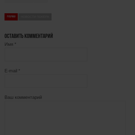
РУБРИКИ
НОВОСТИ ПОКЕРА
ОСТАВИТЬ КОММЕНТАРИЙ
Имя
*
E-mail
*
Ваш комментарий