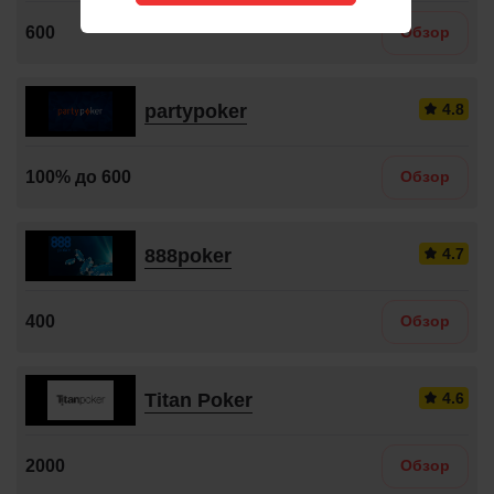
600
Обзор
partypoker
100% до 600
Обзор
888poker
400
Обзор
Titan Poker
2000
Обзор