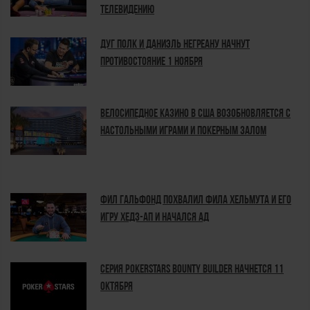
телевидению
Дуг Полк и Даниэль Негреану начнут
противостояние 1 ноября
Велосипедное казино в США возобновляется с
настольными играми и покерным залом
Фил Гальфонд похвалил Фила Хельмута и его
игру хедз-ап и начался ад
Серия POKERSTARS BOUNTY BUILDER начнется 11
октября