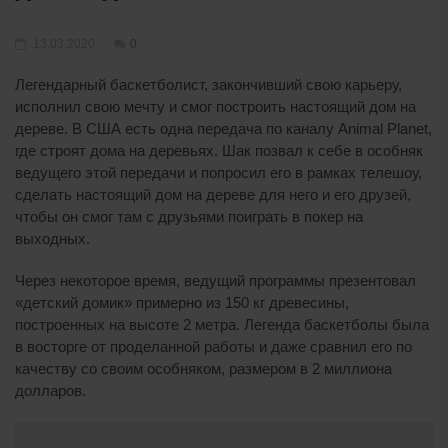
13.03.2020
0
Легендарный баскетболист, закончивший свою карьеру,
исполнил свою мечту и смог построить настоящий дом на
дереве. В США есть одна передача по каналу Animal Planet,
где строят дома на деревьях. Шак позвал к себе в особняк
ведущего этой передачи и попросил его в рамках телешоу,
сделать настоящий дом на дереве для него и его друзей,
чтобы он смог там с друзьями поиграть в покер на
выходных.
Через некоторое время, ведущий программы презентовал
«детский домик» примерно из 150 кг древесины,
построенных на высоте 2 метра. Легенда баскетболы была
в восторге от проделанной работы и даже сравнил его по
качеству со своим особняком, размером в 2 миллиона
долларов.