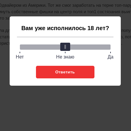
двайером из Америки. Тот же смог заработать на терне топ-пару
инуть собственные фишки на центр поля и топ1 состязания выиг
то заработали 100 000 фунтов.
Вам уже исполнилось 18 лет?
а длиться около 13-ти часов. В завершение смогли пройти поп
г стать Соверел. Он был очень рад победе. Это было сложно, по
еристы, которые имеют ряд побед во многих соревнованиях.
Нет
Не знаю
Да
Ответить