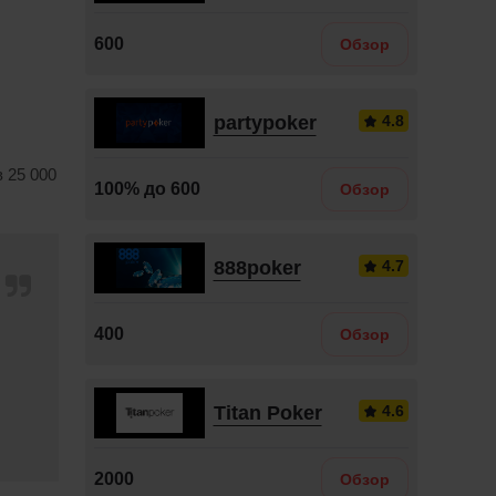
600
Обзор
partypoker
 25 000
100% до 600
Обзор
888poker
400
Обзор
Titan Poker
2000
Обзор