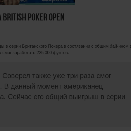
 British Poker Open
ы в серии Британского Покера в состязании с общим бай-ином в
 смог заработать 225 000 фунтов.
 Соверел также уже три раза смог
х. В данный момент американец
да. Сейчас его общий выигрыш в серии